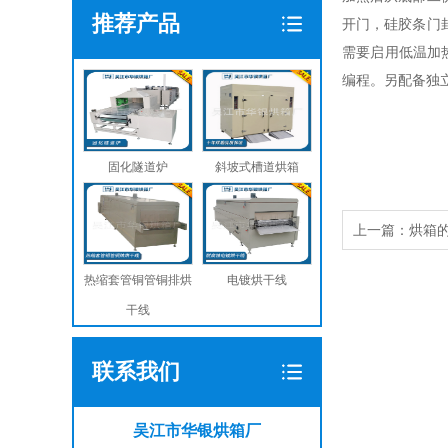
推荐产品
开门，硅胶条门
需要启用低温加
编程。另配备独
固化隧道炉
斜坡式槽道烘箱
上一篇：
烘箱
热缩套管铜管铜排烘
电镀烘干线
干线
联系我们
吴江市华银烘箱厂