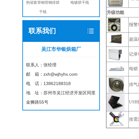
热缩套管铜管铜排烘
电镀烘干线
干线
升级功能
报警
联系我们
超温
吴江市华银烘箱厂
记录
联系人：张经理
电锁
邮 箱：zxh@wjhyhx.com
电 话：13862188318
排气
地 址：苏州市吴江经济开发区同里
金狮路55号
USB
按需