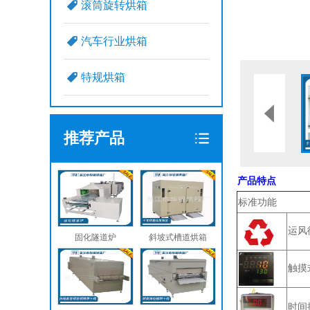
滚筒旋转烘箱
汽车行业烘箱
特规烘箱
推荐产品
产品特点
标准功能
运风
固化隧道炉
斜坡式槽道烘箱
触摸
时间